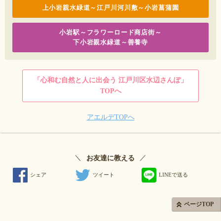
上小岩親水緑道～江戸川河川敷～小岩菖蒲園
小岩駅～フラワーロード商店街～
下小岩親水緑道～善養寺
「心和む自然と人に出会う 江戸川区水辺さんぽ」
TOPへ
アエルデTOPへ
＼
／
お友達に教える
シェア
ツイート
LINEで送る
ページTOP