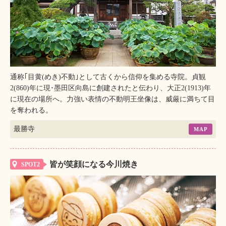
通称｢目黄(めき)不動｣として古くから信仰を集める寺院。貞観
2(860)年に現･墨田区向島に創建されたと伝わり、大正2(1913)年
に現在の場所へ。力強い表情の不動明王坐像は、威厳に満ちて目
を奪われる。
最勝寺
MAP
皆が笑顔になる今川焼き
SPOT2