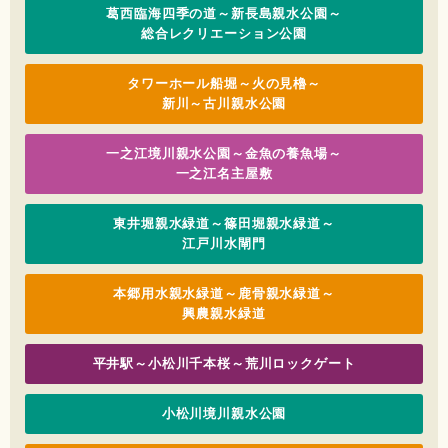
葛西臨海四季の道～新長島親水公園～
総合レクリエーション公園
タワーホール船堀～火の見櫓～
新川～古川親水公園
一之江境川親水公園～金魚の養魚場～
一之江名主屋敷
東井堀親水緑道～篠田堀親水緑道～
江戸川水閘門
本郷用水親水緑道～鹿骨親水緑道～
興農親水緑道
平井駅～小松川千本桜～荒川ロックゲート
小松川境川親水公園