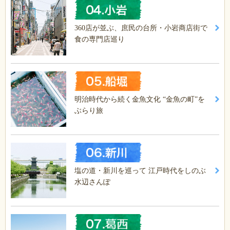
360店が並ぶ、庶民の台所・小岩商店街で
食の専門店巡り
明治時代から続く金魚文化 “金魚の町”を
ぶらり旅
塩の道・新川を巡って 江戸時代をしのぶ
水辺さんぽ