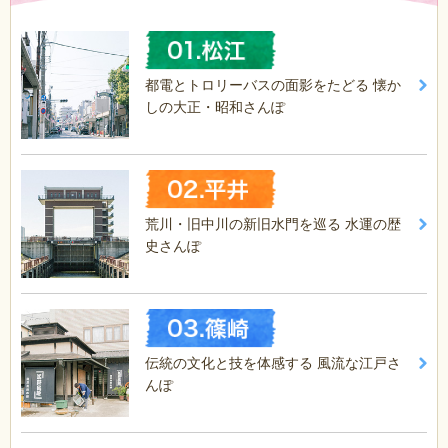
都電とトロリーバスの面影をたどる 懐か
しの大正・昭和さんぽ
荒川・旧中川の新旧水門を巡る 水運の歴
史さんぽ
伝統の文化と技を体感する 風流な江戸さ
んぽ