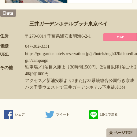
Data
三井ガーデンホテルプラナ東京ベイ
住所
〒279-0014 千葉県浦安市明海6-2-1
MAP
電話
047-382-3331
https://go-gardenhotels.reservation.jp/ja/hotels/mgh020/closedLo
URL
gin/campaign
駐車場／1泊目入庫より30時間1500円、2泊目以降1泊ごと2
その他
4時間1000円
アクセス／新浦安駅より3または23系統総合公園行き京成
バス千葉ウェストで三井ガーデンホテル下車徒歩3分
シェア
ツイート
LINEで送る
ページTOP