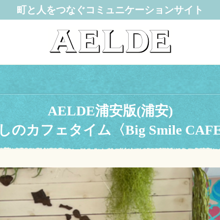
町と人をつなぐコミュニケーションサイト
AELDE浦安版(浦安)
しのカフェタイム〈Big Smile CAF