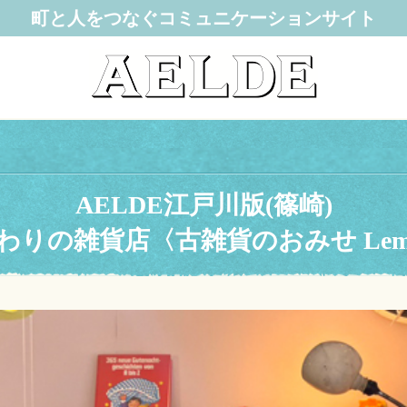
町と人をつなぐコミュニケーションサイト
AELDE江戸川版(篠崎)
わりの雑貨店〈古雑貨のおみせ Lem